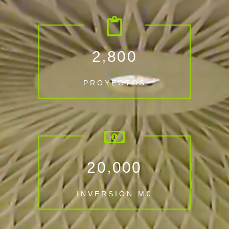
,
2
8
0
0
PROYECTOS
,
2
0
0
0
0
INVERSIÓN M€