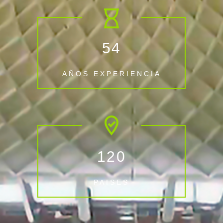
5
4
AÑOS EXPERIENCIA
1
2
0
PAISES