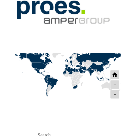
+
-
Search