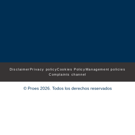
Disclaimer
Privacy policy
Cookies Policy
Management policies
Complaints channel
© Proes 2026. Todos los derechos reservados