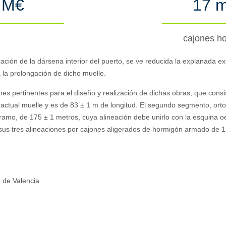
 M€
17 m
M
cajones h
zación de la dársena interior del puerto, se ve reducida la explanada e
a la prolongación de dicho muelle.
es pertinentes para el diseño y realización de dichas obras, que consis
actual muelle y es de 83 ± 1 m de longitud. El segundo segmento, orto
 tramo, de 175 ± 1 metros, cuya alineación debe unirlo con la esquina 
 sus tres alineaciones por cajones aligerados de hormigón armado de 1
 de Valencia