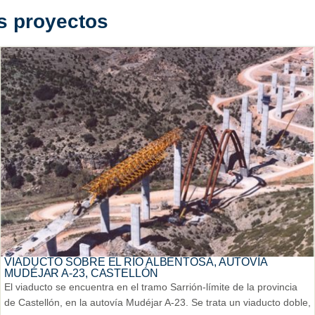
s proyectos
VIADUCTO SOBRE EL RÍO ALBENTOSA, AUTOVÍA
MUDÉJAR A-23, CASTELLÓN
El viaducto se encuentra en el tramo Sarrión-límite de la provincia
de Castellón, en la autovía Mudéjar A-23. Se trata un viaducto doble,