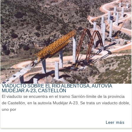
VIADUCTO SOBRE EL RÍO ALBENTOSA, AUTOVÍA
MUDÉJAR A-23, CASTELLÓN
El viaducto se encuentra en el tramo Sarrión-límite de la provincia
de Castellón, en la autovía Mudéjar A-23. Se trata un viaducto doble,
uno por
Leer más